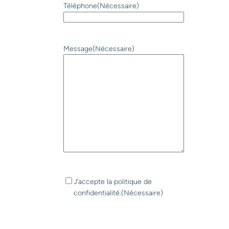
Téléphone
(Nécessaire)
a
i
r
e
Message
(Nécessaire)
)
R
J’accepte la politique de
G
confidentialité.
(Nécessaire)
P
D
C
(