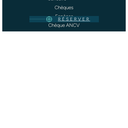
Chèques
Espèces
RÉSERVER
Chèque ANCV
DÉCOUV
REZ
AUSSI
LE
CAMPIN
G