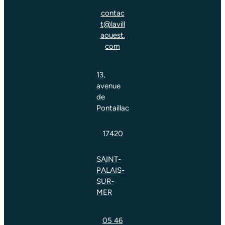
contac
t@lavill
aouest.
com
13,
avenue
de
Pontaillac
17420
SAINT-
PALAIS-
SUR-
MER
05 46